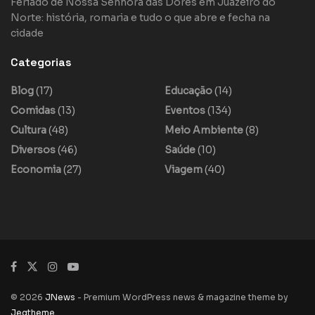
Feriado de Nossa Senhora das Dores em Juazeiro do
Norte: história, romaria e tudo o que abre e fecha na
cidade
Categorias
Blog
(17)
Educação
(14)
Comidas
(13)
Eventos
(134)
Cultura
(48)
Meio Ambiente
(8)
Diversos
(46)
Saúde
(10)
Economia
(27)
Viagem
(40)
© 2026
JNews
- Premium WordPress news & magazine theme by
Jegtheme
.