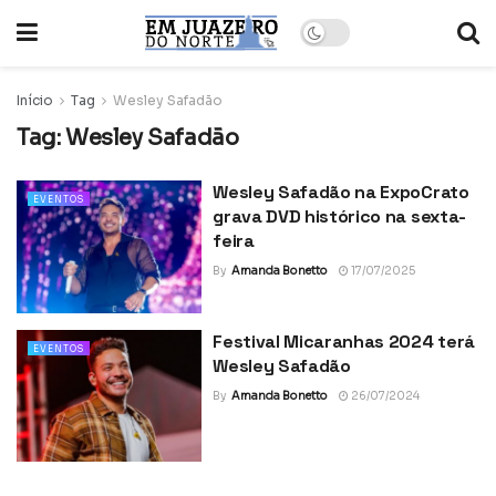
Início
Tag
Wesley Safadão
Tag:
Wesley Safadão
Wesley Safadão na ExpoCrato
EVENTOS
grava DVD histórico na sexta-
feira
By
Amanda Bonetto
17/07/2025
Festival Micaranhas 2024 terá
EVENTOS
Wesley Safadão
By
Amanda Bonetto
26/07/2024