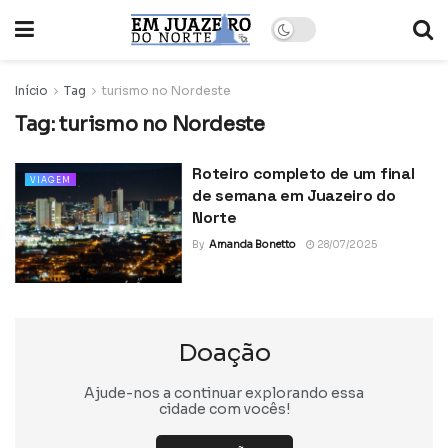
Início
Tag
turismo no Nordeste
Tag:
turismo no Nordeste
Roteiro completo de um final
VIAGEM
de semana em Juazeiro do
Norte
By
Amanda Bonetto
28/07/2025
Doação
Ajude-nos a continuar explorando essa
cidade com vocês!