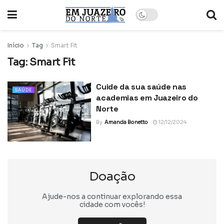
Início
Tag
Smart Fit
Tag:
Smart Fit
Cuide da sua saúde nas
SAÚDE
academias em Juazeiro do
Norte
By
Amanda Bonetto
12/12/2024
Doação
Ajude-nos a continuar explorando essa
cidade com vocês!