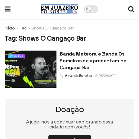
Início
Tag
Shows O Cangaço Bar
Tag:
Shows O Cangaço Bar
Banda Meteora e Banda Os
EVENTOS
Romeiros se apresentam no
Cangaço Bar
By
Amanda Bonetto
05/09/2024
Doação
Ajude-nos a continuar explorando essa
cidade com vocês!