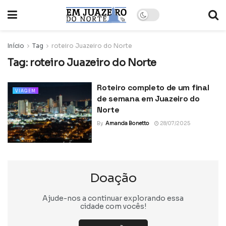
Início
Tag
roteiro Juazeiro do Norte
Tag:
roteiro Juazeiro do Norte
Roteiro completo de um final
VIAGEM
de semana em Juazeiro do
Norte
By
Amanda Bonetto
28/07/2025
Doação
Ajude-nos a continuar explorando essa
cidade com vocês!