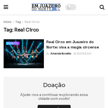
Início
Tag
Real Circo
Tag:
Real Circo
Real Circo em Juazeiro do
EVENTOS
Norte: viva a magia circense
By
Amanda Bonetto
26/05/2024
Doação
Ajude-nos a continuar explorando essa
cidade com vocês!