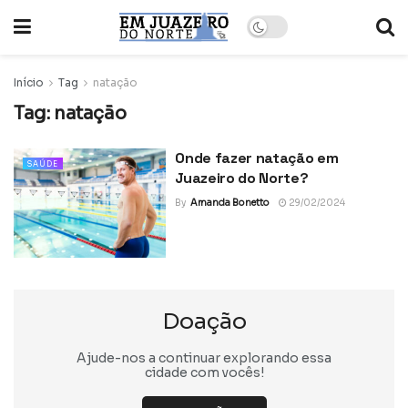
Início
Tag
natação
Tag:
natação
Onde fazer natação em
SAÚDE
Juazeiro do Norte?
By
Amanda Bonetto
29/02/2024
Doação
Ajude-nos a continuar explorando essa
cidade com vocês!