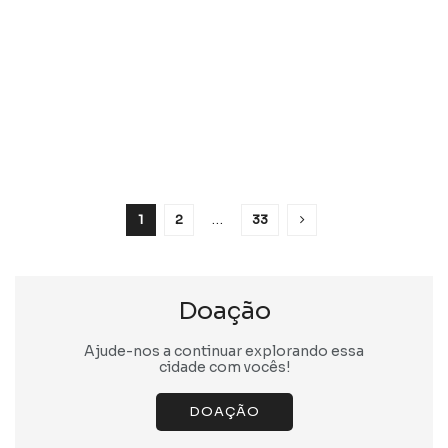
1
2
…
33
Doação
Ajude-nos a continuar explorando essa
cidade com vocês!
DOAÇÃO