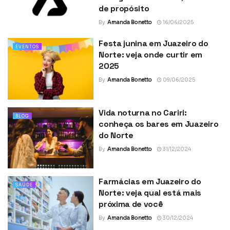
de propósito
By
Amanda Bonetto
16/06/2025
Festa junina em Juazeiro do
EVENTOS
Norte: veja onde curtir em
2025
By
Amanda Bonetto
09/06/2025
Vida noturna no Cariri:
BLOG
conheça os bares em Juazeiro
do Norte
By
Amanda Bonetto
31/12/2024
Farmácias em Juazeiro do
SAÚDE
Norte: veja qual está mais
próxima de você
By
Amanda Bonetto
30/12/2024