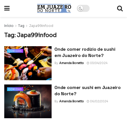
Início
Tag
Japa99infood
Tag:
Japa99infood
Onde comer rodízio de sushi
COMIDAS
em Juazeiro do Norte?
By
Amanda Bonetto
03/04/2024
Onde comer sushi em Juazeiro
COMIDAS
do Norte?
By
Amanda Bonetto
06/02/2024