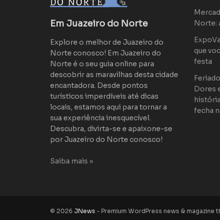
Mercad
Em Juazeiro do Norte
Norte: 
ExpoVaq
Explore o melhor de Juazeiro do
que voc
Norte conosco! Em Juazeiro do
festa
Norte é o seu guia online para
descobrir as maravilhas desta cidade
Feriad
encantadora. Desde pontos
Dores 
turísticos imperdíveis até dicas
históri
locais, estamos aqui para tornar a
fecha n
sua experiência inesquecível.
Descubra, divirta-se e apaixone-se
por Juazeiro do Norte conosco!
Saiba mais »
© 2026
JNews
- Premium WordPress news & magazine 