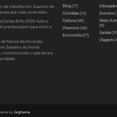
Blog
(17)
Educaçã
o de trabalho em Juazeiro do
áreas que mais contratam
Comidas
(13)
Eventos
(
Cultura
(48)
Meio Am
 Farias Brito 2025: tudo o
(8)
ê precisa saber para curtir a
Diversos
(46)
Saúde
(10
Economia
(27)
Viagem
(
o de Nossa Senhora das
em Juazeiro do Norte:
a, romaria e tudo o que abre e
a cidade
theme by
Jegtheme
.