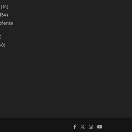
o
(14)
134)
biente
)
40)