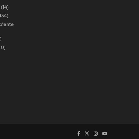
o
(14)
134)
biente
)
40)