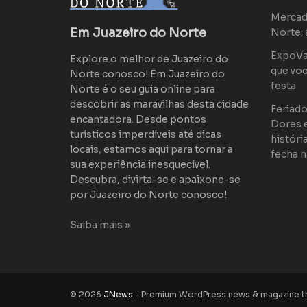
Mercad
Em Juazeiro do Norte
Norte: 
ExpoVaq
Explore o melhor de Juazeiro do
que voc
Norte conosco! Em Juazeiro do
festa
Norte é o seu guia online para
descobrir as maravilhas desta cidade
Feriad
encantadora. Desde pontos
Dores 
turísticos imperdíveis até dicas
históri
locais, estamos aqui para tornar a
fecha n
sua experiência inesquecível.
Descubra, divirta-se e apaixone-se
por Juazeiro do Norte conosco!
Saiba mais »
© 2026
JNews
- Premium WordPress news & magazine 