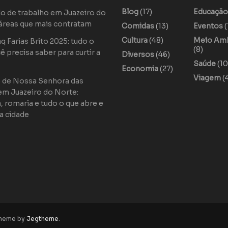
Blog
(17)
Educaçã
o de trabalho em Juazeiro do
áreas que mais contratam
Comidas
(13)
Eventos
(
Cultura
(48)
Meio Am
 Farias Brito 2025: tudo o
(8)
ê precisa saber para curtir a
Diversos
(46)
Saúde
(10
Economia
(27)
Viagem
(
o de Nossa Senhora das
em Juazeiro do Norte:
a, romaria e tudo o que abre e
a cidade
theme by
Jegtheme
.