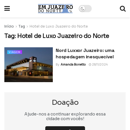
Início
Tag
Hotel de Luxo Juazeiro do Norte
Tag:
Hotel de Luxo Juazeiro do Norte
Nord Luxxor Juazeiro: uma
VIAGEM
hospedagem inesquecível
By
Amanda Bonetto
28/11/2024
Doação
Ajude-nos a continuar explorando essa
cidade com vocês!