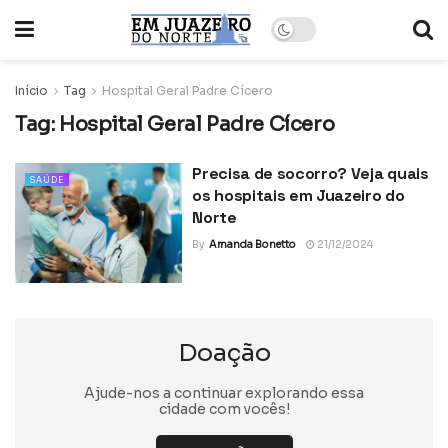
Início
Tag
Hospital Geral Padre Cícero
Tag:
Hospital Geral Padre Cícero
Precisa de socorro? Veja quais
SAÚDE
os hospitais em Juazeiro do
Norte
By
Amanda Bonetto
21/12/2024
Doação
Ajude-nos a continuar explorando essa
cidade com vocês!