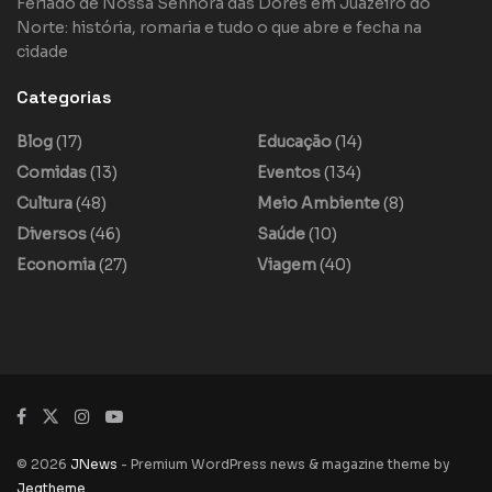
Feriado de Nossa Senhora das Dores em Juazeiro do
Norte: história, romaria e tudo o que abre e fecha na
cidade
Categorias
Blog
(17)
Educação
(14)
Comidas
(13)
Eventos
(134)
Cultura
(48)
Meio Ambiente
(8)
Diversos
(46)
Saúde
(10)
Economia
(27)
Viagem
(40)
© 2026
JNews
- Premium WordPress news & magazine theme by
Jegtheme
.