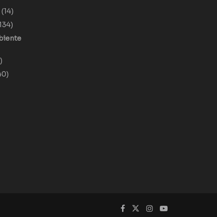
o
(14)
134)
biente
)
40)