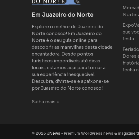
Mercad
Em Juazeiro do Norte
Norte: 
ExpoVaq
Explore o melhor de Juazeiro do
que voc
Norte conosco! Em Juazeiro do
festa
Norte é o seu guia online para
descobrir as maravilhas desta cidade
Feriad
encantadora. Desde pontos
Dores 
turísticos imperdíveis até dicas
históri
locais, estamos aqui para tornar a
fecha n
sua experiência inesquecível.
Descubra, divirta-se e apaixone-se
por Juazeiro do Norte conosco!
Saiba mais »
© 2026
JNews
- Premium WordPress news & magazine 