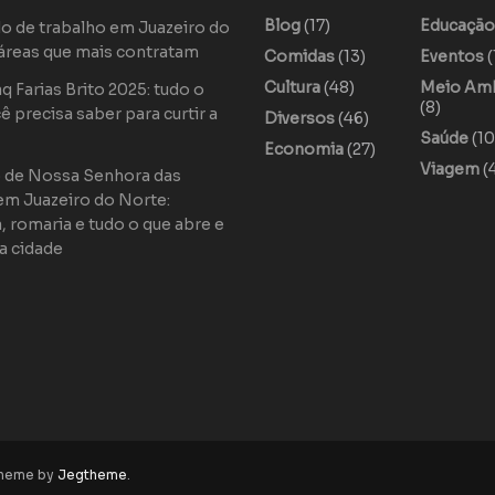
Blog
(17)
Educaçã
o de trabalho em Juazeiro do
áreas que mais contratam
Comidas
(13)
Eventos
(
Cultura
(48)
Meio Am
 Farias Brito 2025: tudo o
(8)
ê precisa saber para curtir a
Diversos
(46)
Saúde
(10
Economia
(27)
Viagem
(
o de Nossa Senhora das
em Juazeiro do Norte:
a, romaria e tudo o que abre e
a cidade
theme by
Jegtheme
.