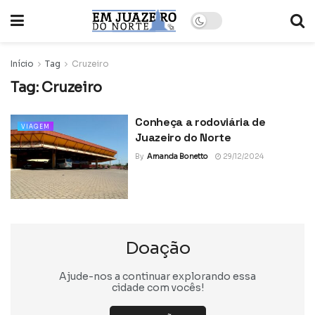
Início
Tag
Cruzeiro
Tag:
Cruzeiro
Conheça a rodoviária de
VIAGEM
Juazeiro do Norte
By
Amanda Bonetto
29/12/2024
Doação
Ajude-nos a continuar explorando essa
cidade com vocês!