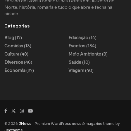
Feriado de Nossa Senhora das Dores em Juazeiro do
Norte: história, romaria e tudo o que abre e fecha na
cidade
Categorias
Blog
(17)
Educação
(14)
Comidas
(13)
Eventos
(134)
Cultura
(48)
Meio Ambiente
(8)
Diversos
(46)
Saúde
(10)
Economia
(27)
Viagem
(40)
© 2026
JNews
- Premium WordPress news & magazine theme by
Jegtheme
.