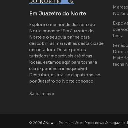
Mercad
Em Juazeiro do Norte
Norte: 
ExpoVaq
Explore o melhor de Juazeiro do
que voc
Norte conosco! Em Juazeiro do
festa
Norte é o seu guia online para
descobrir as maravilhas desta cidade
Feriad
encantadora. Desde pontos
Dores 
turísticos imperdíveis até dicas
históri
locais, estamos aqui para tornar a
fecha n
sua experiência inesquecível.
Descubra, divirta-se e apaixone-se
por Juazeiro do Norte conosco!
Saiba mais »
© 2026
JNews
- Premium WordPress news & magazine 