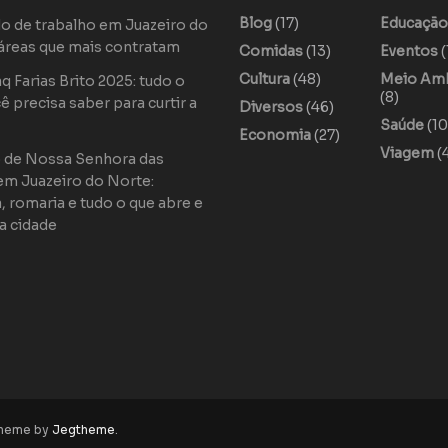
Blog
(17)
Educaçã
o de trabalho em Juazeiro do
áreas que mais contratam
Comidas
(13)
Eventos
(
Cultura
(48)
Meio Am
 Farias Brito 2025: tudo o
(8)
ê precisa saber para curtir a
Diversos
(46)
Saúde
(10
Economia
(27)
Viagem
(
o de Nossa Senhora das
em Juazeiro do Norte:
a, romaria e tudo o que abre e
a cidade
theme by
Jegtheme
.