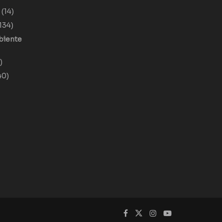
o
(14)
134)
biente
)
40)