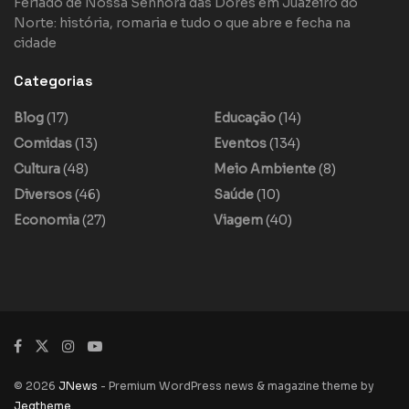
Feriado de Nossa Senhora das Dores em Juazeiro do
Norte: história, romaria e tudo o que abre e fecha na
cidade
Categorias
Blog
(17)
Educação
(14)
Comidas
(13)
Eventos
(134)
Cultura
(48)
Meio Ambiente
(8)
Diversos
(46)
Saúde
(10)
Economia
(27)
Viagem
(40)
© 2026
JNews
- Premium WordPress news & magazine theme by
Jegtheme
.