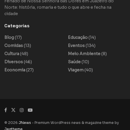
Feriado de Nossa Senhora das Dores em Juazeiro do
Norte: história, romaria e tudo o que abre e fecha na
cidade
Categorias
Blog
(17)
Educação
(14)
Comidas
(13)
Eventos
(134)
Cultura
(48)
Meio Ambiente
(8)
Diversos
(46)
Saúde
(10)
Economia
(27)
Viagem
(40)
© 2026
JNews
- Premium WordPress news & magazine theme by
Jegtheme
.