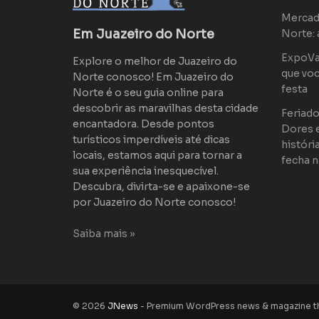
Mercad
Em Juazeiro do Norte
Norte: 
ExpoVaq
Explore o melhor de Juazeiro do
que voc
Norte conosco! Em Juazeiro do
festa
Norte é o seu guia online para
descobrir as maravilhas desta cidade
Feriad
encantadora. Desde pontos
Dores 
turísticos imperdíveis até dicas
históri
locais, estamos aqui para tornar a
fecha n
sua experiência inesquecível.
Descubra, divirta-se e apaixone-se
por Juazeiro do Norte conosco!
Saiba mais »
© 2026
JNews
- Premium WordPress news & magazine 