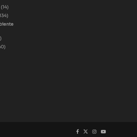
o
(14)
134)
biente
)
40)