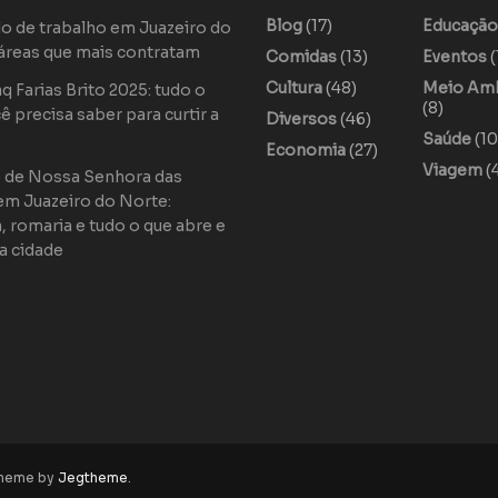
Blog
(17)
Educaçã
o de trabalho em Juazeiro do
áreas que mais contratam
Comidas
(13)
Eventos
(
Cultura
(48)
Meio Am
 Farias Brito 2025: tudo o
(8)
ê precisa saber para curtir a
Diversos
(46)
Saúde
(10
Economia
(27)
Viagem
(
o de Nossa Senhora das
em Juazeiro do Norte:
a, romaria e tudo o que abre e
a cidade
theme by
Jegtheme
.