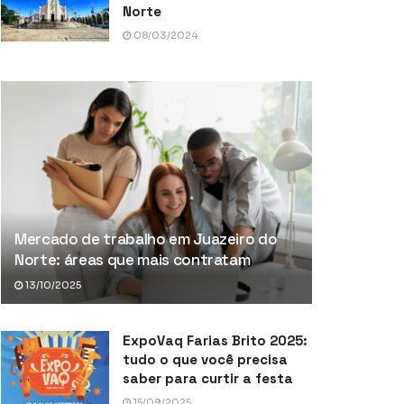
Norte
08/03/2024
Mercado de trabalho em Juazeiro do
Norte: áreas que mais contratam
13/10/2025
ExpoVaq Farias Brito 2025:
tudo o que você precisa
saber para curtir a festa
15/09/2025