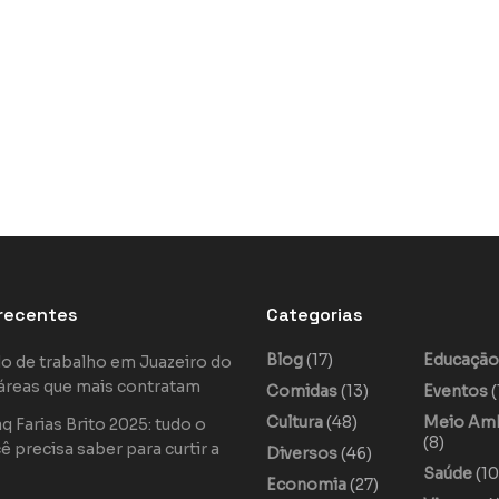
recentes
Categorias
Blog
(17)
Educaçã
o de trabalho em Juazeiro do
áreas que mais contratam
Comidas
(13)
Eventos
(
Cultura
(48)
Meio Am
 Farias Brito 2025: tudo o
(8)
ê precisa saber para curtir a
Diversos
(46)
Saúde
(10
Economia
(27)