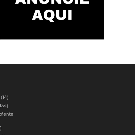
o
(14)
134)
biente
)