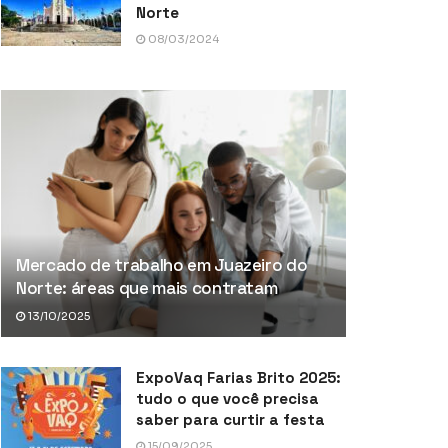
Norte
08/03/2024
Mercado de trabalho em Juazeiro do
Norte: áreas que mais contratam
13/10/2025
ExpoVaq Farias Brito 2025:
tudo o que você precisa
saber para curtir a festa
15/09/2025