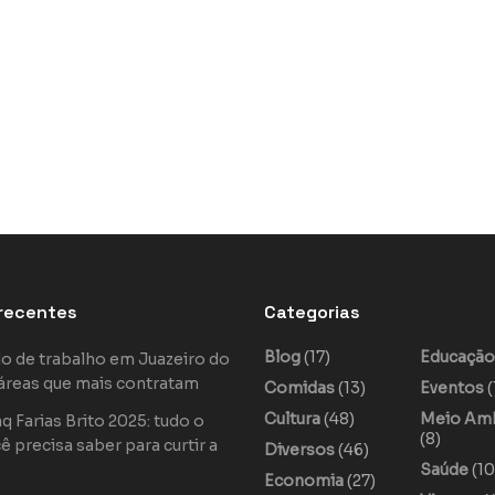
recentes
Categorias
Blog
(17)
Educaçã
o de trabalho em Juazeiro do
áreas que mais contratam
Comidas
(13)
Eventos
(
Cultura
(48)
Meio Am
 Farias Brito 2025: tudo o
(8)
ê precisa saber para curtir a
Diversos
(46)
Saúde
(10
Economia
(27)