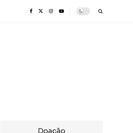
s
Doação