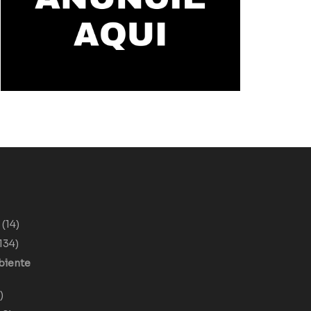
o
(14)
134)
biente
)