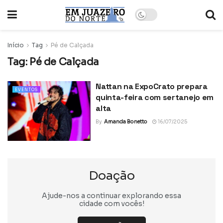
Início
Tag
Pé de Calçada
Tag:
Pé de Calçada
Nattan na ExpoCrato prepara
EVENTOS
quinta-feira com sertanejo em
alta
By
Amanda Bonetto
16/07/2025
Doação
Ajude-nos a continuar explorando essa
cidade com vocês!