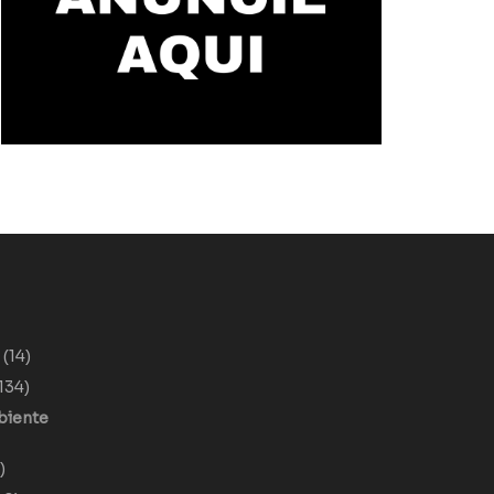
o
(14)
134)
biente
)