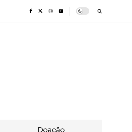
s
Doação