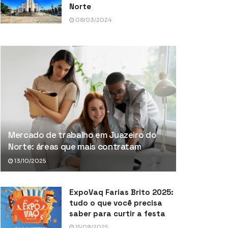
Norte
08/03/2024
Mercado de trabalho em Juazeiro do
Norte: áreas que mais contratam
13/10/2025
ExpoVaq Farias Brito 2025:
tudo o que você precisa
saber para curtir a festa
15/09/2025