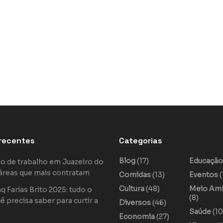
recentes
Categorias
Blog
(17)
Educaçã
o de trabalho em Juazeiro do
áreas que mais contratam
Comidas
(13)
Eventos
(
Cultura
(48)
Meio Am
 Farias Brito 2025: tudo o
(8)
ê precisa saber para curtir a
Diversos
(46)
Saúde
(10
Economia
(27)