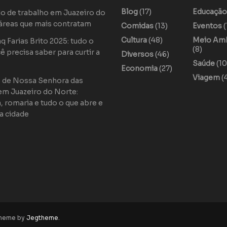
Blog
(17)
Educaçã
o de trabalho em Juazeiro do
áreas que mais contratam
Comidas
(13)
Eventos
(
Cultura
(48)
Meio Am
 Farias Brito 2025: tudo o
(8)
ê precisa saber para curtir a
Diversos
(46)
Saúde
(10
Economia
(27)
Viagem
(
o de Nossa Senhora das
em Juazeiro do Norte:
a, romaria e tudo o que abre e
a cidade
theme by
Jegtheme
.