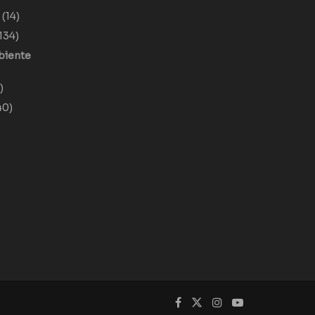
o
(14)
134)
biente
)
40)