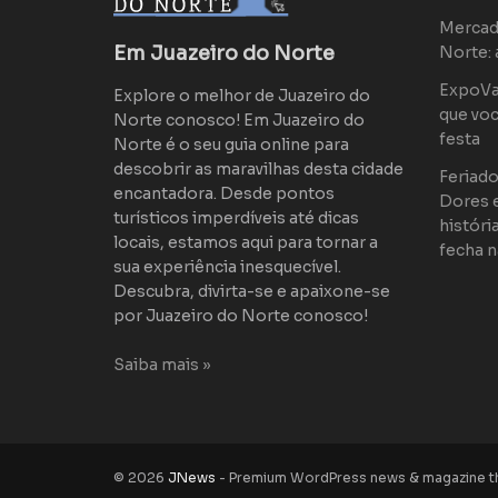
Mercad
Em Juazeiro do Norte
Norte: 
ExpoVaq
Explore o melhor de Juazeiro do
que voc
Norte conosco! Em Juazeiro do
festa
Norte é o seu guia online para
descobrir as maravilhas desta cidade
Feriad
encantadora. Desde pontos
Dores 
turísticos imperdíveis até dicas
históri
locais, estamos aqui para tornar a
fecha n
sua experiência inesquecível.
Descubra, divirta-se e apaixone-se
por Juazeiro do Norte conosco!
Saiba mais »
© 2026
JNews
- Premium WordPress news & magazine 