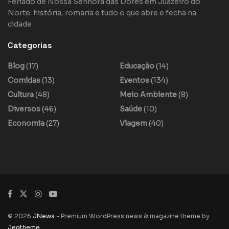
Feriado de Nossa Senhora das Dores em Juazeiro do
Norte: história, romaria e tudo o que abre e fecha na
cidade
Categorias
Blog
(17)
Educação
(14)
Comidas
(13)
Eventos
(134)
Cultura
(48)
Meio Ambiente
(8)
Diversos
(46)
Saúde
(10)
Economia
(27)
Viagem
(40)
© 2026
JNews
- Premium WordPress news & magazine theme by
Jegtheme
.