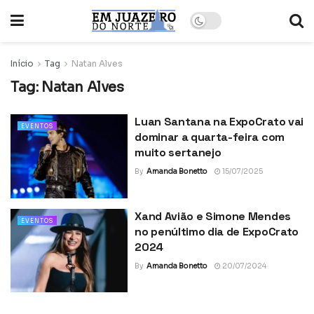
Início
Tag
Natan Alves
Tag:
Natan Alves
Luan Santana na ExpoCrato vai
EVENTOS
dominar a quarta-feira com
muito sertanejo
By
Amanda Bonetto
15/07/2025
Xand Avião e Simone Mendes
EVENTOS
no penúltimo dia de ExpoCrato
2024
By
Amanda Bonetto
20/07/2024