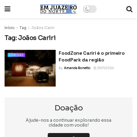
Início
Tag
Joãos Cariri
Tag:
Joãos Cariri
FoodZone Cariri é o primeiro
COMIDAS
FoodPark da região
By
Amanda Bonetto
29/11/2024
Doação
Ajude-nos a continuar explorando essa
cidade com vocês!