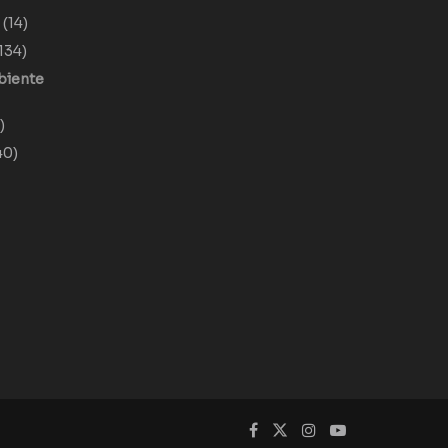
o
(14)
134)
biente
)
40)