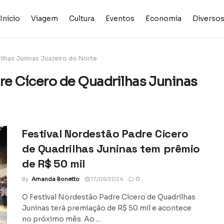
Início
Viagem
Cultura
Eventos
Economia
Diverso
ilhas Juninas Juazeiro do Norte
re Cícero de Quadrilhas Juninas
Festival Nordestão Padre Cícero
de Quadrilhas Juninas tem prêmio
de R$ 50 mil
By
Amanda Bonetto
17/05/2024
0
O Festival Nordestão Padre Cícero de Quadrilhas
Juninas terá premiação de R$ 50 mil e acontece
no próximo mês. Ao ...