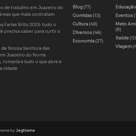
Blog
(17)
Educaçã
o de trabalho em Juazeiro do
áreas que mais contratam
Comidas
(13)
Eventos
(
Cultura
(48)
Meio Am
 Farias Brito 2025: tudo o
(8)
ê precisa saber para curtir a
Diversos
(46)
Saúde
(10
Economia
(27)
Viagem
(
o de Nossa Senhora das
em Juazeiro do Norte:
a, romaria e tudo o que abre e
a cidade
theme by
Jegtheme
.