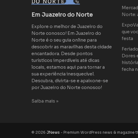
Mercad
Em Juazeiro do Norte
Norte: 
ExpoVaq
Explore o melhor de Juazeiro do
que voc
Norte conosco! Em Juazeiro do
festa
Norte é o seu guia online para
descobrir as maravilhas desta cidade
Feriad
encantadora. Desde pontos
Dores 
turísticos imperdíveis até dicas
históri
locais, estamos aqui para tornar a
fecha n
sua experiência inesquecível.
Descubra, divirta-se e apaixone-se
por Juazeiro do Norte conosco!
Saiba mais »
© 2026
JNews
- Premium WordPress news & magazine 