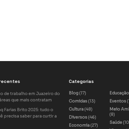
recentes
Categorias
Blog
(17)
Educaçã
o de trabalho em Juazeiro do
áreas que mais contratam
Comidas
(13)
Eventos
(
Cultura
(48)
Meio Am
 Farias Brito 2025: tudo o
(8)
ê precisa saber para curtir a
Diversos
(46)
Saúde
(10
Economia
(27)