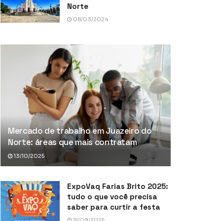
Norte
08/03/2024
Mercado de trabalho em Juazeiro do
Norte: áreas que mais contratam
13/10/2025
ExpoVaq Farias Brito 2025:
tudo o que você precisa
saber para curtir a festa
15/09/2025