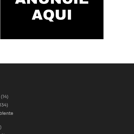
o
(14)
134)
biente
)