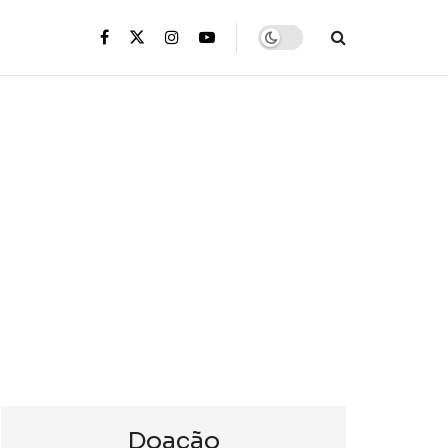
s
Doação