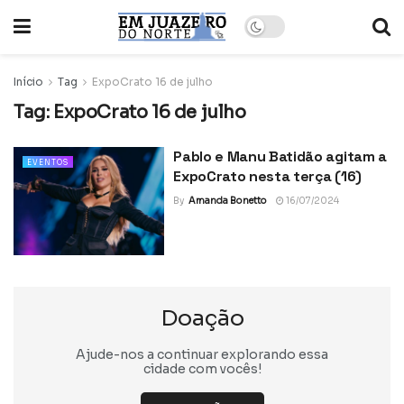
Início
Tag
ExpoCrato 16 de julho
Tag:
ExpoCrato 16 de julho
Pablo e Manu Batidão agitam a
EVENTOS
ExpoCrato nesta terça (16)
By
Amanda Bonetto
16/07/2024
Doação
Ajude-nos a continuar explorando essa
cidade com vocês!