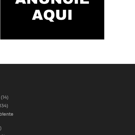
o
(14)
134)
biente
)