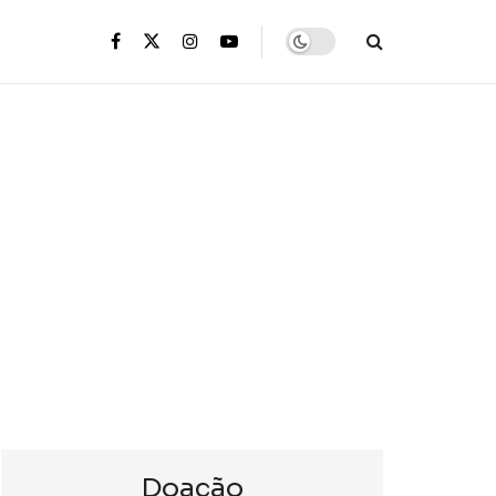
s
Doação