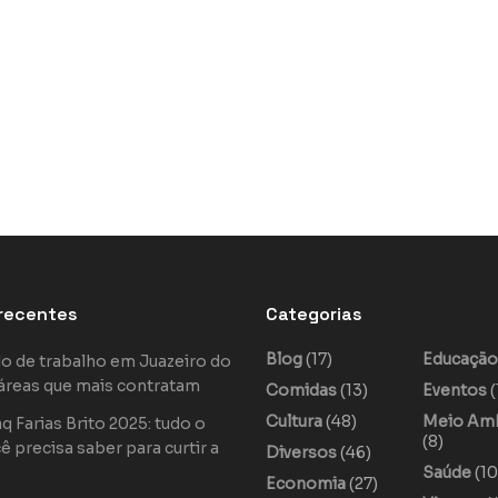
recentes
Categorias
Blog
(17)
Educaçã
o de trabalho em Juazeiro do
áreas que mais contratam
Comidas
(13)
Eventos
(
Cultura
(48)
Meio Am
 Farias Brito 2025: tudo o
(8)
ê precisa saber para curtir a
Diversos
(46)
Saúde
(10
Economia
(27)