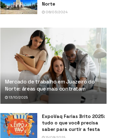
Norte
08/03/2024
Mercado de trabalho em Juazeiro do
Norte: áreas que mais contratam
13/10/2025
ExpoVaq Farias Brito 2025:
tudo o que você precisa
saber para curtir a festa
15/09/2025