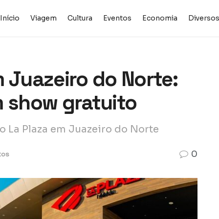
Início
Viagem
Cultura
Eventos
Economia
Diverso
 Juazeiro do Norte:
show gratuito
 La Plaza em Juazeiro do Norte
0
tos